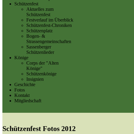
Schützenfest
Aktuelles zum
Schützenfest
Festverlauf im Überblick
Schützenfest-Chroniken
Schützenplatz
Bogen- &
Strassengemeinschaften
Sassenberger
Schützenlieder
Könige
Corps der "Alten
Könige"
Schützenkönige
Insignien
Geschichte
Fotos
Kontakt
Mitgliedschaft
Schützenfest Fotos 2012