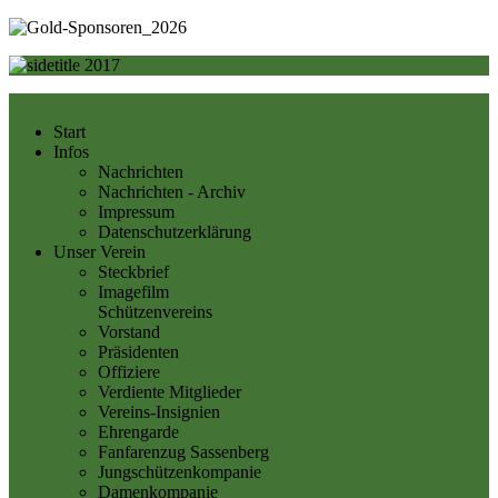
Start
Infos
Nachrichten
Nachrichten - Archiv
Impressum
Datenschutzerklärung
Unser Verein
Steckbrief
Imagefilm
Schützenvereins
Vorstand
Präsidenten
Offiziere
Verdiente Mitglieder
Vereins-Insignien
Ehrengarde
Fanfarenzug Sassenberg
Jungschützenkompanie
Damenkompanie