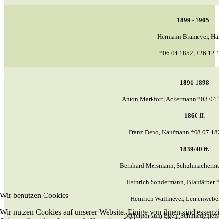
1899 - 1905
Hermann Brameyer, Hä
*06.04.1852, +26.12.
1891-1898
Anton Markfort, Ackermann *03.04.
1860 ff.
Franz Deno, Kaufmann *08.07.18
1839/40 ff.
Bernhard Mersmann, Schuhmachermei
Heinrich Sondermann, Blaufärber 
Wir benutzen Cookies
Heinrich Wallmeyer, Leinenwebe
Wir nutzen Cookies auf unserer Website. Einige von ihnen sind essenzie
Melchior zum Egen, Schmiedemeis