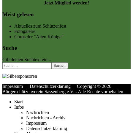
Jetzt Mitglied werden!
Meist gelesen
Aktuelles zum Schützenfest
Fotogalerie
Corps der "Alten Könige"
Suche
Gib deinen Suchtext ein...
Suchen
Impressum
|
Datenschutzerklärung
- Copyright © 2026
Bürgerschützenverein Sassenberg e.V. - Alle Rechte vorbehalten.
Start
Infos
Nachrichten
Nachrichten - Archiv
Impressum
Datenschutzerklärung