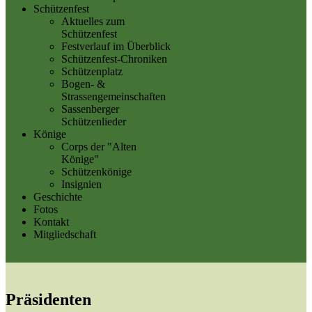
Schützenfest
Aktuelles zum
Schützenfest
Festverlauf im Überblick
Schützenfest-Chroniken
Schützenplatz
Bogen- &
Strassengemeinschaften
Sassenberger
Schützenlieder
Könige
Corps der "Alten
Könige"
Schützenkönige
Insignien
Geschichte
Fotos
Kontakt
Mitgliedschaft
Präsidenten