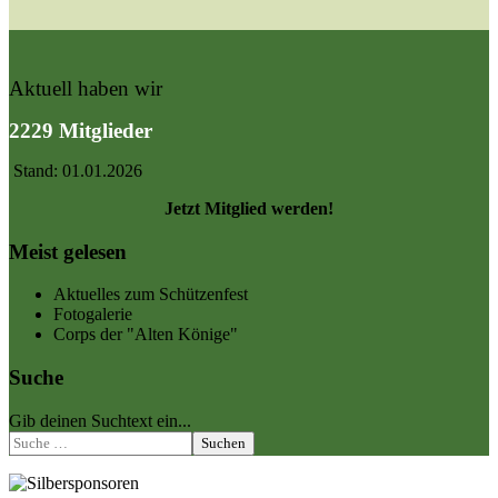
Aktuell haben wir
2229 Mitglieder
Stand: 01.01.2026
Jetzt Mitglied werden!
Meist gelesen
Aktuelles zum Schützenfest
Fotogalerie
Corps der "Alten Könige"
Suche
Gib deinen Suchtext ein...
Suchen