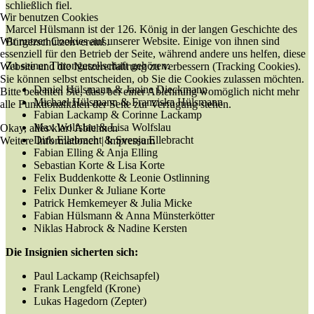
schließlich fiel.
Wir benutzen Cookies
Marcel Hülsmann ist der 126. König in der langen Geschichte des
Wir nutzen Cookies auf unserer Website. Einige von ihnen sind
Bürgerschützenvereins.
essenziell für den Betrieb der Seite, während andere uns helfen, diese
Zu seiner Throngesellschaft gehören:
Website und die Nutzererfahrung zu verbessern (Tracking Cookies).
Sie können selbst entscheiden, ob Sie die Cookies zulassen möchten.
Daniel Hülsmann & Janine Dieckmann
Bitte beachten Sie, dass bei einer Ablehnung womöglich nicht mehr
Michael Hülsmann & Franziska Hülsmann
alle Funktionalitäten der Seite zur Verfügung stehen.
Fabian Lackamp & Corinne Lackamp
Max Wolfslau & Lisa Wolfslau
Okay, alles klar!
Ablehnen
Dirk Ellebracht & Svenja Ellebracht
Weitere Informationen
|
Impressum
Fabian Elling & Anja Elling
Sebastian Korte & Lisa Korte
Felix Buddenkotte & Leonie Ostlinning
Felix Dunker & Juliane Korte
Patrick Hemkemeyer & Julia Micke
Fabian Hülsmann & Anna Münsterkötter
Niklas Habrock & Nadine Kersten
Die Insignien sicherten sich:
Paul Lackamp (Reichsapfel)
Frank Lengfeld (Krone)
Lukas Hagedorn (Zepter)