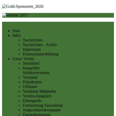
Start
Infos
Nachrichten
Nachrichten - Archiv
Impressum
Datenschutzerklärung
Unser Verein
Steckbrief
Imagefilm
Schützenvereins
Vorstand
Präsidenten
Offiziere
Verdiente Mitglieder
Vereins-Insignien
Ehrengarde
Fanfarenzug Sassenberg
Jungschützenkompanie
Damenkompanie