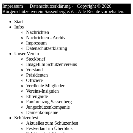
Impressum
|
Datenschutzerklärung
- Copyright © 2026
Bürgerschützenverein Sassenberg e.V. - Alle Rechte vorbehalten.
Start
Infos
Nachrichten
Nachrichten - Archiv
Impressum
Datenschutzerklärung
Unser Verein
Steckbrief
Imagefilm Schützenvereins
Vorstand
Präsidenten
Offiziere
Verdiente Mitglieder
Vereins-Insignien
Ehrengarde
Fanfarenzug Sassenberg
Jungschützenkompanie
Damenkompanie
Schützenfest
Aktuelles zum Schützenfest
Festverlauf im Überblick