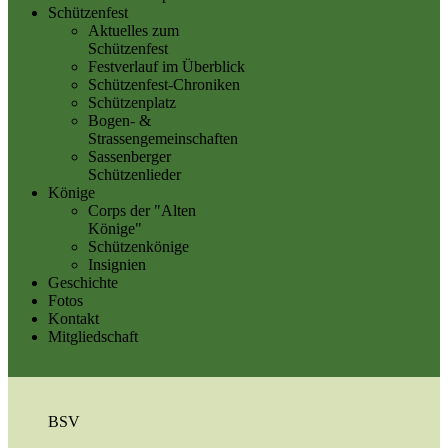
Schützenfest
Aktuelles zum
Schützenfest
Festverlauf im Überblick
Schützenfest-Chroniken
Schützenplatz
Bogen- &
Strassengemeinschaften
Sassenberger
Schützenlieder
Könige
Corps der "Alten
Könige"
Schützenkönige
Insignien
Geschichte
Fotos
Kontakt
Mitgliedschaft
BSV