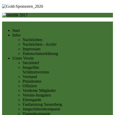
Start
Infos
Nachrichten
Nachrichten - Archiv
Impressum
Datenschutzerklärung
Unser Verein
Steckbrief
Imagefilm
Schützenvereins
Vorstand
Präsidenten
Offiziere
Verdiente Mitglieder
Vereins-Insignien
Ehrengarde
Fanfarenzug Sassenberg
Jungschützenkompanie
Damenkompanie