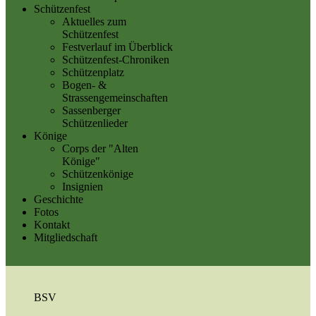
Schützenfest
Aktuelles zum
Schützenfest
Festverlauf im Überblick
Schützenfest-Chroniken
Schützenplatz
Bogen- &
Strassengemeinschaften
Sassenberger
Schützenlieder
Könige
Corps der "Alten
Könige"
Schützenkönige
Insignien
Geschichte
Fotos
Kontakt
Mitgliedschaft
BSV