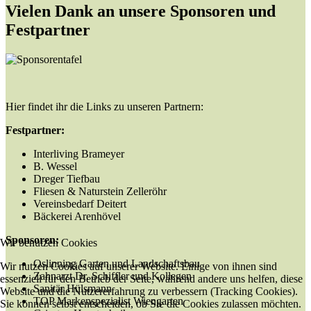
Vielen Dank an unsere Sponsoren und
Festpartner
Hier findet ihr die Links zu unseren Partnern:
Festpartner:
Interliving Brameyer
B. Wessel
Dreger Tiefbau
Fliesen & Naturstein Zelleröhr
Vereinsbedarf Deitert
Bäckerei Arenhövel
Sponsoren:
Wir benutzen Cookies
Oslinning Garten und Landschaftsbau
Wir nutzen Cookies auf unserer Website. Einige von ihnen sind
Zahnarzt Dr. Schiffler und Kollegen
essenziell für den Betrieb der Seite, während andere uns helfen, diese
Sanitär Hülsmann
Website und die Nutzererfahrung zu verbessern (Tracking Cookies).
TOP Markenspezialist Wiengarten
Sie können selbst entscheiden, ob Sie die Cookies zulassen möchten.