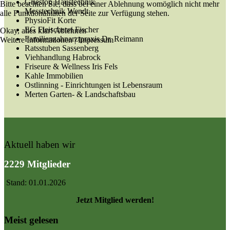
Griestop Haustechnik
Bitte beachten Sie, dass bei einer Ablehnung womöglich nicht mehr
Messtechnik Wendt
alle Funktionalitäten der Seite zur Verfügung stehen.
PhysioFit Korte
EG Fleischerei Fischer
Okay, alles klar!
Ablehnen
Familienzahnarztpraxis Dr. Reimann
Weitere Informationen
|
Impressum
Ratsstuben Sassenberg
Viehhandlung Habrock
Friseure & Wellness Iris Fels
Kahle Immobilien
Ostlinning - Einrichtungen ist Lebensraum
Merten Garten- & Landschaftsbau
Aktuell haben wir
2229 Mitglieder
Stand: 01.01.2026
Jetzt Mitglied werden!
Meist gelesen