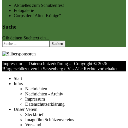
Aktuelles zum Schützenfest
Fotogalerie
Corps der "Alten Könige"
Suche
Gib deinen Suchtext ein...
Suchen
Impressum
|
Datenschutzerklärung
- Copyright © 2026
Bürgerschützenverein Sassenberg e.V. - Alle Rechte vorbehalten.
Start
Infos
Nachrichten
Nachrichten - Archiv
Impressum
Datenschutzerklärung
Unser Verein
Steckbrief
Imagefilm Schützenvereins
Vorstand